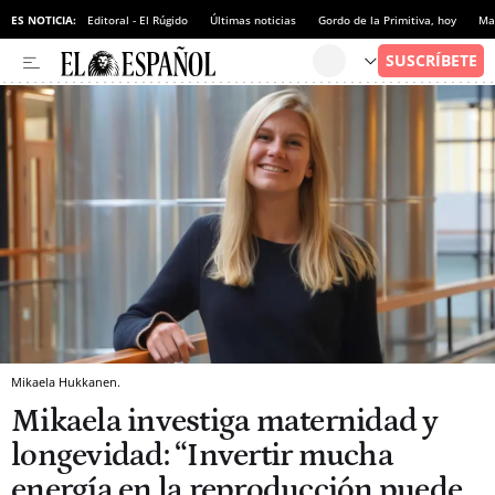
ES NOTICIA:
Editoral - El Rúgido
Últimas noticias
Gordo de la Primitiva, hoy
Ma
Mikaela Hukkanen.
Mikaela investiga maternidad y
longevidad: “Invertir mucha
energía en la reproducción puede