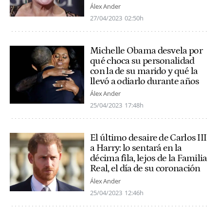
Álex Ander
27/04/2023
02:50h
Michelle Obama desvela por
qué choca su personalidad
con la de su marido y qué la
llevó a odiarlo durante años
Álex Ander
25/04/2023
17:48h
El último desaire de Carlos III
a Harry: lo sentará en la
décima fila, lejos de la Familia
Real, el día de su coronación
Álex Ander
25/04/2023
12:46h