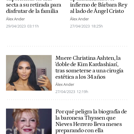
secta a su retirada para
infierno de Bárbara Rey
disfrutar de la familia
al lado de Ángel Cristo
Álex Ander
Álex Ander
29/04/2023
03:11h
27/04/2023
18:25h
Muere Christina Ashten, la
'doble de Kim Kardashian',
tras someterse a una cirugía
estética a los 34 años
Álex Ander
27/04/2023
12:19h
Por qué peligra la biografía de
la baronesa Thyssen que
Nieves Herrero lleva meses
preparando con ella