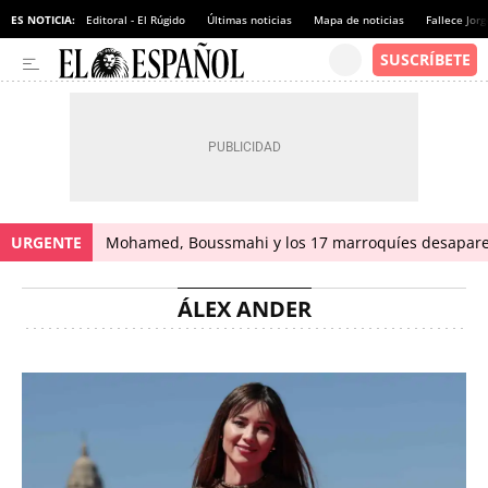
ES NOTICIA:
Editoral - El Rúgido
Últimas noticias
Mapa de noticias
Fallece Jor
URGENTE
Mohamed, Boussmahi y los 17 marroquíes desapareci
ÁLEX ANDER