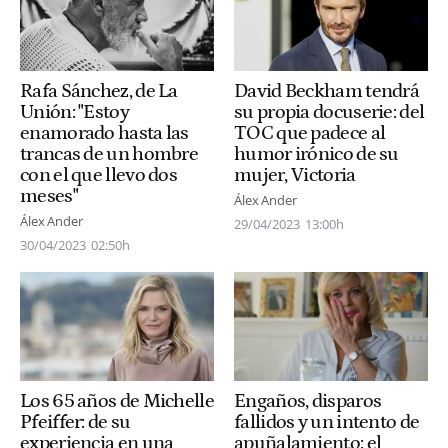
Rafa Sánchez, de La
David Beckham tendrá
Unión: "Estoy
su propia docuserie: del
enamorado hasta las
TOC que padece al
trancas de un hombre
humor irónico de su
con el que llevo dos
mujer, Victoria
meses"
Álex Ander
Álex Ander
29/04/2023
13:00h
30/04/2023
02:50h
Los 65 años de Michelle
Engaños, disparos
Pfeiffer: de su
fallidos y un intento de
experiencia en una
apuñalamiento: el