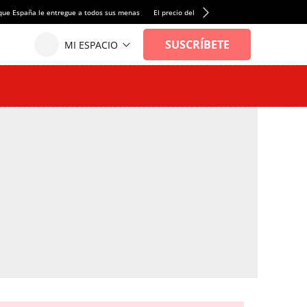
que España le entregue a todos sus menas
El precio del alquiler de vivienda baja por pri