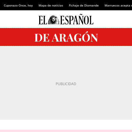
Cuponazo Once, hoy
Mapa de noticias
Fichaje de Diomande
Marruecos acepta 