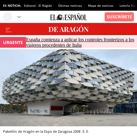
ES NOTICIA:
Editoral - El Rúgido
Últimas noticias
Mapa de noticias
Lotería Nac
España comienza a aplicar los controles fronterizos a los
URGENTE
viajeros procedentes de Italia
Pabellón de Aragón en la Expo de Zaragoza 2008
E. E.