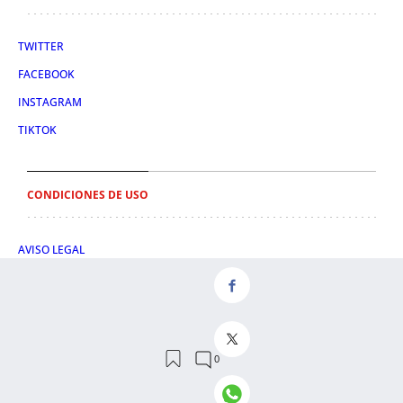
TWITTER
FACEBOOK
INSTAGRAM
TIKTOK
CONDICIONES DE USO
AVISO LEGAL
POLÍTICA DE PRIVACIDAD
CONDICIONES DE COMPRA
POLÍTICA DE COOKIES
AVISO DE TRANSPARENCIA
ADMINISTRACIÓN UTIQ