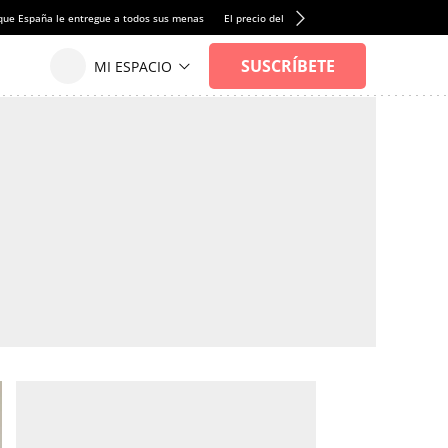
que España le entregue a todos sus menas
El precio del alquiler de vivienda baja por pri