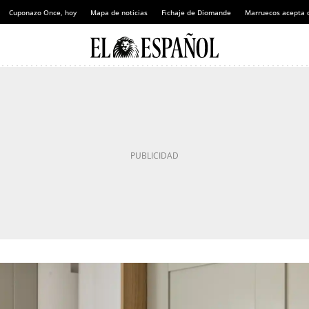
Cuponazo Once, hoy
Mapa de noticias
Fichaje de Diomande
Marruecos acepta 