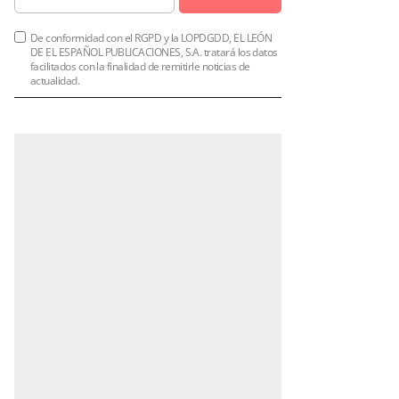
De conformidad con el RGPD y la LOPDGDD, EL LEÓN
DE EL ESPAÑOL PUBLICACIONES, S.A. tratará los datos
facilitados con la finalidad de remitirle noticias de
actualidad.