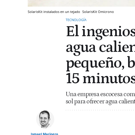
SolarisKit instalados en un tejado
SolarisKit
Omicrono
TECNOLOGÍA
El ingenio
agua calien
pequeño, ba
15 minuto
Una empresa escocesa comerc
sol para ofrecer agua calient
Ismael Marinero