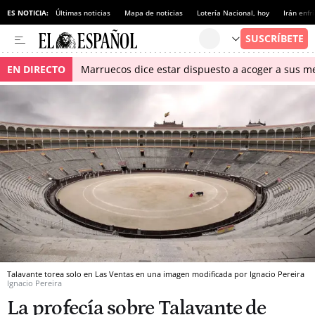
ES NOTICIA:
Últimas noticias
Mapa de noticias
Lotería Nacional, hoy
Irán enfr
EN DIRECTO
Marruecos dice estar dispuesto a acoger a sus me
Talavante torea solo en Las Ventas en una imagen modificada por Ignacio Pereira
Ignacio Pereira
La profecía sobre Talavante de