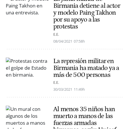
Birmania detiene al actor
y modelo Paing Takhon
por su apoyo a las
protestas
E.E.
08/04/2021
07:58h
La represión militar en
Birmania ha matado ya a
más de 500 personas
E.E.
30/03/2021
11:49h
Al menos 35 niños han
muerto a manos de las
fuerzas armadas