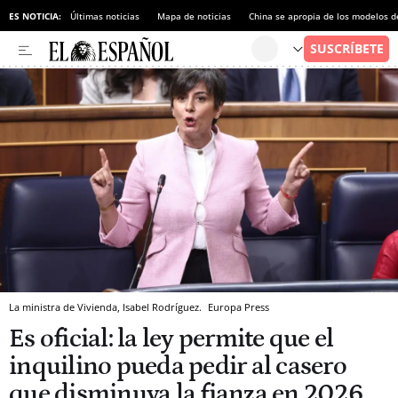
ES NOTICIA:
Últimas noticias
Mapa de noticias
China se apropia de los modelos d
La ministra de Vivienda, Isabel Rodríguez.
Europa Press
Es oficial: la ley permite que el
inquilino pueda pedir al casero
que disminuya la fianza en 2026