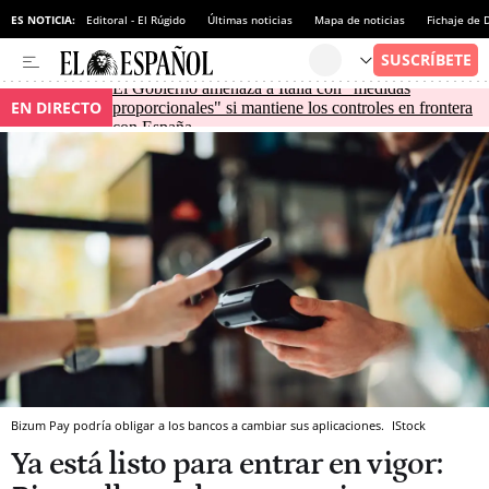
ES NOTICIA:
Editoral - El Rúgido
Últimas noticias
Mapa de noticias
Fichaje de
El Gobierno amenaza a Italia con "medidas
EN DIRECTO
proporcionales" si mantiene los controles en frontera
con España
Bizum Pay podría obligar a los bancos a cambiar sus aplicaciones.
IStock
Ya está listo para entrar en vigor: