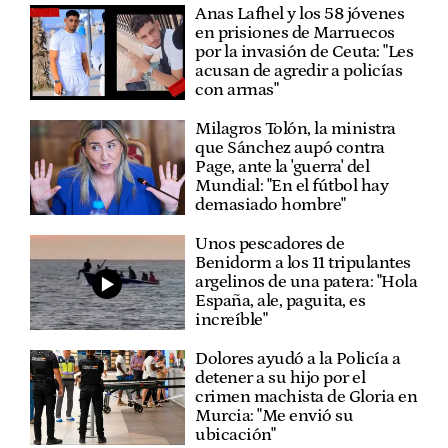
Anas Lafhel y los 58 jóvenes
en prisiones de Marruecos
por la invasión de Ceuta: "Les
acusan de agredir a policías
con armas"
Milagros Tolón, la ministra
que Sánchez aupó contra
Page, ante la 'guerra' del
Mundial: "En el fútbol hay
demasiado hombre"
Unos pescadores de
Benidorm a los 11 tripulantes
argelinos de una patera: "Hola
España, ale, paguita, es
increíble"
Dolores ayudó a la Policía a
detener a su hijo por el
crimen machista de Gloria en
Murcia: "Me envió su
ubicación"