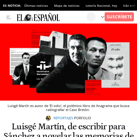
ES NOTICIA:
Últimas noticias
Mapa de noticias
Lotería Nacional, hoy
Irán enfr
Luisgé Martín es autor de 'El odio', el polémico libro de Anagrama que busca
radiografiar el Caso Bretón.
REPORTAJES
PORFOLIO
Luisgé Martín, de escribir para
Sánchez a novelar las memorias de