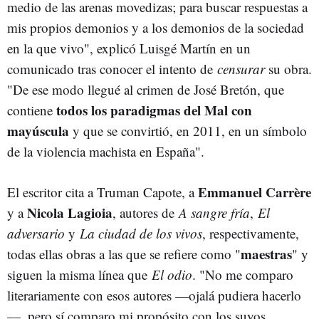
medio de las arenas movedizas; para buscar respuestas a
mis propios demonios y a los demonios de la sociedad
en la que vivo", explicó Luisgé Martín en un
comunicado tras conocer el intento de
censurar
su obra.
"De ese modo llegué al crimen de José Bretón, que
todos los paradigmas del Mal con
contiene
mayúscula
y que se convirtió, en 2011, en un símbolo
de la violencia machista en España".
Emmanuel Carrère
El escritor cita a Truman Capote, a
Nicola Lagioia
y a
, autores de
A sangre fría
,
El
adversario
y
La ciudad de los vivos
, respectivamente,
maestras
todas ellas obras a las que se refiere como "
" y
siguen la misma línea que
El odio
. "No me comparo
literariamente con esos autores —ojalá pudiera hacerlo
—, pero sí comparo mi propósito con los suyos.