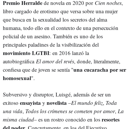
Premio Herralde
de novela en 2020 por
Cien noches
,
libro cargado de erotismo que versa sobre una mujer
que busca en la sexualidad los secretos del alma
humana, todo ello en el contexto de una persecución
policial de un asesino. También es uno de los
principales paladines de la visibilización del
movimiento LGTBI
: en 2016 lanzó la
autobiográfica
El amor del revés
, donde, literalmente,
una cucaracha por ser
confiesa que de joven se sentía "
homosexual
".
Subversivo y disruptor, Luisgé, además de ser un
ensayista
novelista
exitoso
y
–
El mundo feliz
,
Toda
una vida
,
Todos los crímenes se cometen por amor
,
La
resortes
misma ciudad
– es un rostro conocido en los
del poder
. Concretamente, en los del Ejecutivo