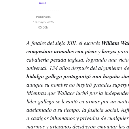
Amil
Publicada
10 mayo 2026
05:00h
William Wall
A finales del siglo XIII, el escocés
campesinos armados con picas y lanzas
para 
caballería pesada inglesa, logrando una victo
universal. 134 años después del alzamiento de
hidalgo gallego protagonizó una hazaña simil
aunque su nombre no inspiró grandes superpr
Mientras que Wallace luchó por la independen
líder gallego se levantó en armas por un moti
adelantado a su tiempo: la justicia social. As
a castigos inhumanos y privados de cualquier
marinos y artesanos decidieron empuñar las a