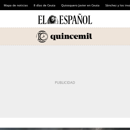
Mapa de noticias
8 días de Ceuta
Quiosquero Javier en Ceuta
Sánchez y los inv