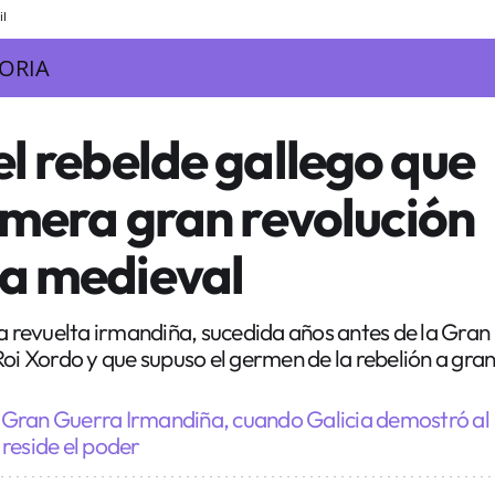
il
TORIA
el rebelde gallego que
rimera gran revolución
pa medieval
ra revuelta irmandiña, sucedida años antes de la Gran
Roi Xordo y que supuso el germen de la rebelión a gra
 Gran Guerra Irmandiña, cuando Galicia demostró al
reside el poder