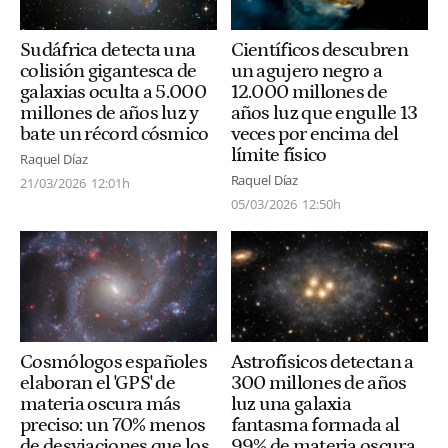
Sudáfrica detecta una
Científicos descubren
colisión gigantesca de
un agujero negro a
galaxias oculta a 5.000
12.000 millones de
millones de años luz y
años luz que engulle 13
bate un récord cósmico
veces por encima del
límite físico
Raquel Díaz
Raquel Díaz
21/03/2026
12:01h
05/03/2026
12:50h
Cosmólogos españoles
Astrofísicos detectan a
elaboran el 'GPS' de
300 millones de años
materia oscura más
luz una galaxia
preciso: un 70% menos
fantasma formada al
de desviaciones que los
99% de materia oscura