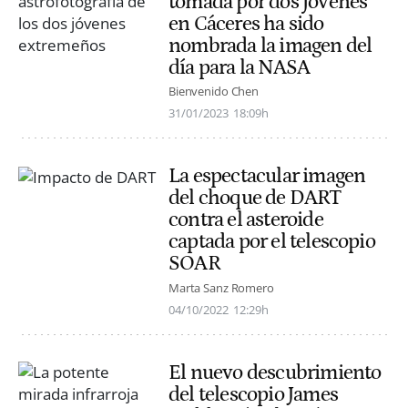
tomada por dos jóvenes
en Cáceres ha sido
nombrada la imagen del
día para la NASA
Bienvenido Chen
31/01/2023
18:09h
La espectacular imagen
del choque de DART
contra el asteroide
captada por el telescopio
SOAR
Marta Sanz Romero
04/10/2022
12:29h
El nuevo descubrimiento
del telescopio James