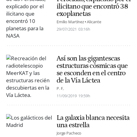
ilicitano que encontró 38
exoplanetas
Emilio Martínez
Alicante
29/07/2021
03:16h
Así son las gigantescas
estructuras cósmicas que
se esconden en el centro
de la Vía Láctea
P. F,
11/09/2019
19:59h
La galaxia blanca necesita
una estrella
Jorge Pacheco