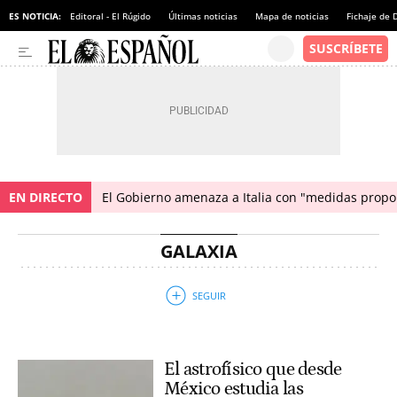
ES NOTICIA:
Editoral - El Rúgido
Últimas noticias
Mapa de noticias
Fichaje de
EN DIRECTO
El Gobierno amenaza a Italia con "medidas propor
GALAXIA
El astrofísico que desde
México estudia las