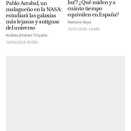
luz'? ¿Qué miden y a
Pablo Arrabal, un
cuánto tiempo
malagueño en la NASA:
equivalen en España?
estudiará las galaxias
más lejanas y antiguas
Mariana Goya
del universo
16/01/2024
14:45h
Andrea Jiménez Troyano
14/03/2024
05:00h