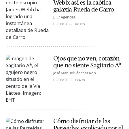
Webb: así es la caótica
galaxia Rueda de Carro
J.T. / Agencias
03/08/2022
04:01h
Ojos que no ven, corazón
que no siente Sagitario A*
José Manuel Sánchez Ron
02/06/2022
03:49h
Cómo disfrutar de las
Perseidas, explicado por el