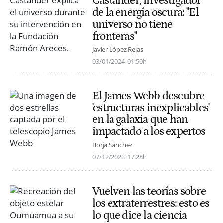
Castander, investigador
de la energía oscura: "El
universo no tiene
fronteras"
Javier López Rejas
03/01/2024
01:50h
El James Webb descubre
'estructuras inexplicables'
en la galaxia que han
impactado a los expertos
Borja Sánchez
07/12/2023
17:28h
Vuelven las teorías sobre
los extraterrestres: esto es
lo que dice la ciencia