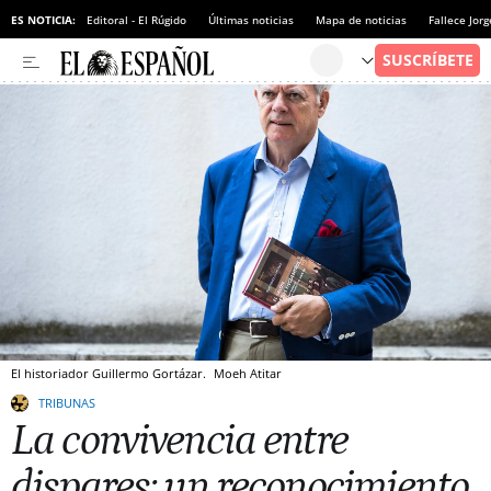
ES NOTICIA:
Editoral - El Rúgido
Últimas noticias
Mapa de noticias
Fallece Jor
El historiador Guillermo Gortázar.
Moeh Atitar
TRIBUNAS
La convivencia entre
dispares: un reconocimiento