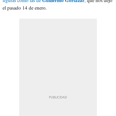
Guillermo Gortázar
figuras como las de
,
que nos dejó
el pasado 14 de enero.