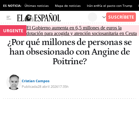
ES NOTICIA:
Últimas noticias
Mapa de noticias
Irán enfría el pacto con Trump
El Gobierno aumenta en 6,5 millones de euros la
URGENTE
dotación para acogida y atención sociosanitaria en Ceuta
¿Por qué millones de personas se
han obsesionado con Angine de
Poitrine?
Cristian Campos
Publicada
28 abril 2026
17:35h