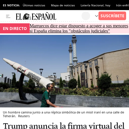
ES NOTICIA:
Últimas noticias
Mapa de noticias
Lotería Nacional, hoy
Irán enfr
Marruecos dice estar dispuesto a acoger a sus menores
EN DIRECTO
si España elimina los "obstáculos judiciales"
Un hombre camina junto a una réplica simbólica de un misil iraní en una calle de
Teherán.
Reuters
Trump anuncia la firma virtual del