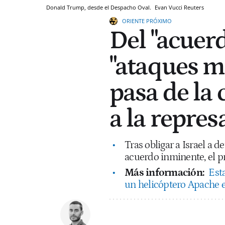
Donald Trump, desde el Despacho Oval.
Evan Vucci
Reuters
ORIENTE PRÓXIMO
Del "acuerd
"ataques m
pasa de la 
a la repres
Tras obligar a Israel a 
acuerdo inminente, el p
Más información:
Est
un helicóptero Apache 