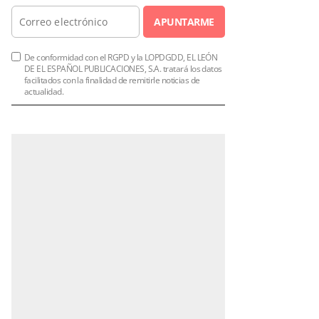
APUNTARME
De conformidad con el RGPD y la LOPDGDD, EL LEÓN
DE EL ESPAÑOL PUBLICACIONES, S.A. tratará los datos
facilitados con la finalidad de remitirle noticias de
actualidad.