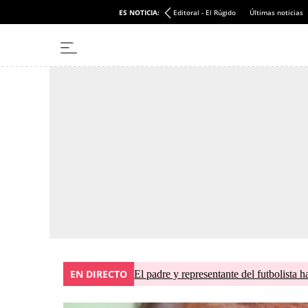
ES NOTICIA:
Editoral - El Rúgido
Últimas noticias
EN DIRECTO
El padre y representante del futbolista h