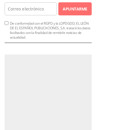
APUNTARME
De conformidad con el RGPD y la LOPDGDD, EL LEÓN
DE EL ESPAÑOL PUBLICACIONES, S.A. tratará los datos
facilitados con la finalidad de remitirle noticias de
actualidad.