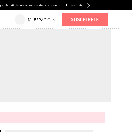
que España le entregue a todos sus menas
El precio del alquiler de vivienda baja por pri