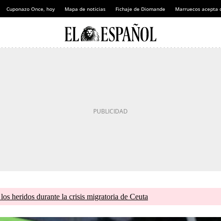
Cuponazo Once, hoy
Mapa de noticias
Fichaje de Diomande
Marruecos acepta 
os heridos durante la crisis migratoria de Ceuta