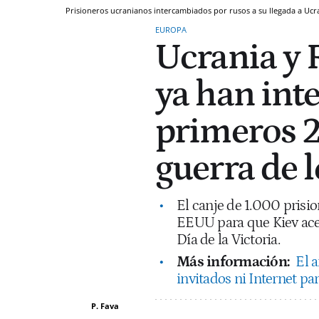
Prisioneros ucranianos intercambiados por rusos a su llegada a Ucr
EUROPA
Ucrania y 
ya han int
primeros 2
guerra de 
El canje de 1.000 prisio
EEUU para que Kiev acep
Día de la Victoria.
Más información:
El a
invitados ni Internet pa
P. Fava