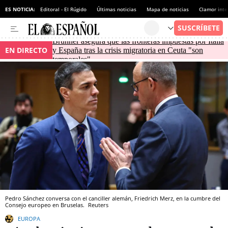
ES NOTICIA:
Editoral - El Rúgido
Últimas noticias
Mapa de noticias
Clamor inte
Brunner asegura que las fronteras impuestas por Italia
EN DIRECTO
y España tras la crisis migratoria en Ceuta "son
temporales"
Pedro Sánchez conversa con el canciller alemán, Friedrich Merz, en la cumbre del
Consejo europeo en Bruselas.
Reuters
EUROPA