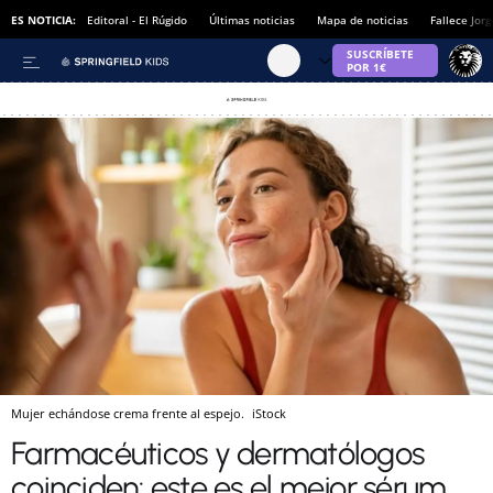
ES NOTICIA:
Editoral - El Rúgido
Últimas noticias
Mapa de noticias
Fallece Jor
Mujer echándose crema frente al espejo.
iStock
Farmacéuticos y dermatólogos
coinciden: este es el mejor sérum