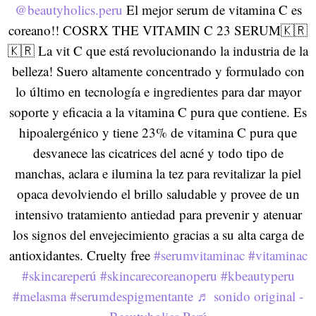
@beautyholics.peru
El mejor serum de vitamina C es
coreano!! COSRX THE VITAMIN C 23 SERUM🇰🇷
🇰🇷 La vit C que está revolucionando la industria de la
belleza! Suero altamente concentrado y formulado con
lo último en tecnología e ingredientes para dar mayor
soporte y eficacia a la vitamina C pura que contiene. Es
hipoalergénico y tiene 23% de vitamina C pura que
desvanece las cicatrices del acné y todo tipo de
manchas, aclara e ilumina la tez para revitalizar la piel
opaca devolviendo el brillo saludable y provee de un
intensivo tratamiento antiedad para prevenir y atenuar
los signos del envejecimiento gracias a su alta carga de
antioxidantes. Cruelty free
#serumvitaminac
#vitaminac
#skincareperú
#skincarecoreanoperu
#kbeautyperu
#melasma
#serumdespigmentante
♬ sonido original -