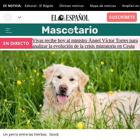
ES NOTICIA:
Editoral - El Rúgido
Últimas noticias
Mapa de noticias
Amplían en
Vivas recibe hoy al ministro Ángel Víctor Torres para
EN DIRECTO
analizar la evolución de la crisis migratoria en Ceuta
Un perro entre las hierbas.
Istock