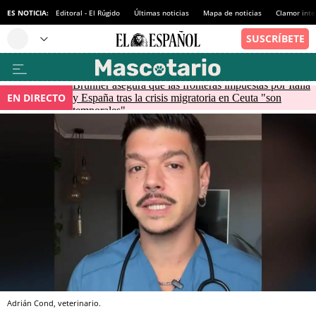
ES NOTICIA:
Editoral - El Rúgido
Últimas noticias
Mapa de noticias
Clamor inte
Brunner asegura que las fronteras impuestas por Italia
EN DIRECTO
y España tras la crisis migratoria en Ceuta "son
temporales"
Adrián Cond, veterinario.