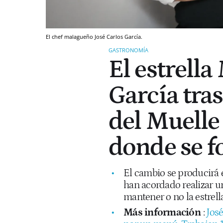
El chef malagueño José Carlos García.
GASTRONOMÍA
El estrella
García tra
del Muelle 
donde se f
El cambio se producirá 
han acordado realizar u
mantener o no la estrella
Más información
:
Jos