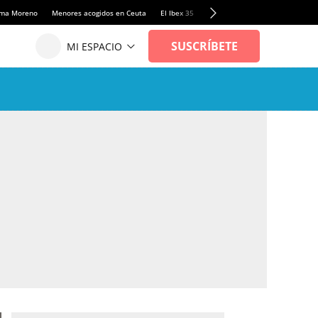
anma Moreno
Menores acogidos en Ceuta
El Ibex 35
Llamadas de alerta Sánchez