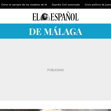
China se apropia de los modelos de IA
Guardia Civil asesinada
Crisis política de Ju