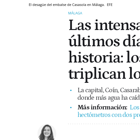
El desagüe del embalse de Casasola en Málaga.
EFE
MÁLAGA
Las intensa
últimos dí
historia: 
triplican l
La capital, Coín, Casara
donde más agua ha caído
Más información:
Los
hectómetros con dos pr