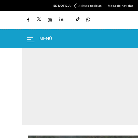
ES NOTICIA:
Últimas noticias
Mapa de noticias