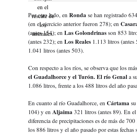
Ronda
Por otro lado, en
se han registrado 634
Casar
(en el ejercicio anterior fueron 278); en
Las Golondrinas
(antes 154); en
son 853 litro
Los Reales
(antes 232); en
1.113 litros (antes
1.041 litros (antes 503).
Con respecto a los ríos, se observa que los má
el Guadalhorce y el Turón. El río Genal
a su
1.086 litros, frente a los 488 litros del año pas
Cártama
En cuanto al río Guadalhorce, en
su 
Aljaima
104) y en
321 litros (antes 89). En e
diferencia de precipitaciones es de más de 700 
los 886 litros y el año pasado por estas fechas 