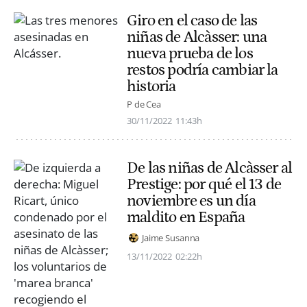
Giro en el caso de las
niñas de Alcàsser: una
nueva prueba de los
restos podría cambiar la
historia
P de Cea
30/11/2022
11:43h
De las niñas de Alcàsser al
Prestige: por qué el 13 de
noviembre es un día
maldito en España
Jaime Susanna
13/11/2022
02:22h