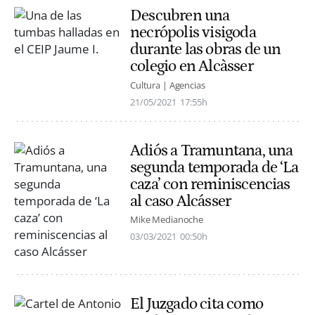
Descubren una
necrópolis visigoda
durante las obras de un
colegio en Alcàsser
Cultura | Agencias
21/05/2021
17:55h
Adiós a Tramuntana, una
segunda temporada de ‘La
caza’ con reminiscencias
al caso Alcásser
Mike Medianoche
03/03/2021
00:50h
El Juzgado cita como