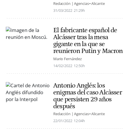
Redacción | Agencias
Alicante
31/03/2022
21:29h
El fabricante español de
Alcásser tras la mesa
gigante en la que se
reunieron Putin y Macron
Mario Fernández
14/02/2022
12:50h
Antonio Anglés: los
enigmas del caso Alcàsser
que persisten 29 años
después
Redacción | Agencias
Alicante
22/01/2022
12:04h