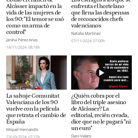
Alcàsser impactó en la
enfrenta el hortelano
vida de las mujeres de
que llena las despensas
los 90: "El temor se usó
de reconocidos chefs
como un arma de
valencianos
control"
Natalia Martínez
Janina Pérez Arias
07/11/2024
07:00h
14/11/2024
08:18h
La salvaje Comunitat
¿Quién cobra por el
Valenciana de los 90
libro del triple asesino
vuelve con la película
de Alcàsser? La
que retrata el cambio de
editorial, recién creada,
España
dice que no le pagará "ni
un euro"
Miquel Hernandis
Dani Valero
23/10/2024
07:27h