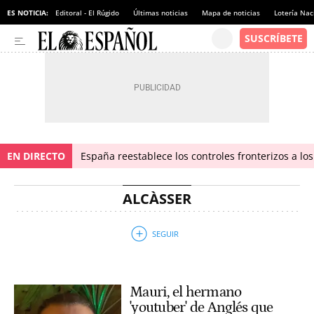
ES NOTICIA:
Editoral - El Rúgido
Últimas noticias
Mapa de noticias
Lotería Nac
EN DIRECTO
España reestablece los controles fronterizos a los
ALCÀSSER
Mauri, el hermano
'youtuber' de Anglés que