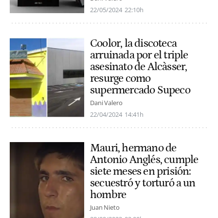
22/05/2024
22:10h
Coolor, la discoteca
arruinada por el triple
asesinato de Alcàsser,
resurge como
supermercado Supeco
Dani Valero
22/04/2024
14:41h
Mauri, hermano de
Antonio Anglés, cumple
siete meses en prisión:
secuestró y torturó a un
hombre
Juan Nieto