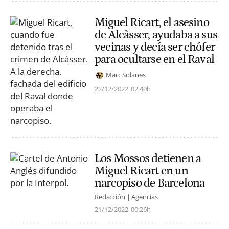
Miguel Ricart, el asesino
de Alcàsser, ayudaba a sus
vecinas y decía ser chófer
para ocultarse en el Raval
Marc Solanes
22/12/2022
02:40h
Los Mossos detienen a
Miguel Ricart en un
narcopiso de Barcelona
Redacción | Agencias
21/12/2022
00:26h