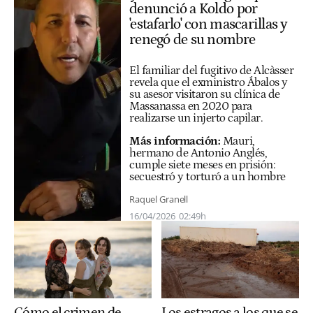
denunció a Koldo por
'estafarlo' con mascarillas y
renegó de su nombre
El familiar del fugitivo de Alcàsser
revela que el exministro Ábalos y
su asesor visitaron su clínica de
Massanassa en 2020 para
realizarse un injerto capilar.
Más información:
Mauri,
hermano de Antonio Anglés,
cumple siete meses en prisión:
secuestró y torturó a un hombre
Raquel Granell
16/04/2026
02:49h
Cómo el crimen de
Los estragos a los que se