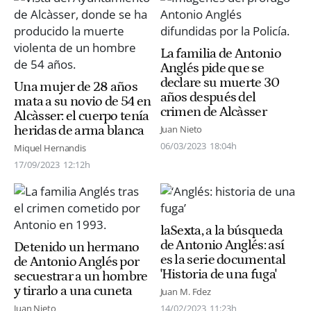
La familia de Antonio
Anglés pide que se
declare su muerte 30
Una mujer de 28 años
años después del
mata a su novio de 54 en
crimen de Alcàsser
Alcàsser: el cuerpo tenía
heridas de arma blanca
Juan Nieto
06/03/2023
18:04h
Miquel Hernandis
17/09/2023
12:12h
laSexta, a la búsqueda
de Antonio Anglés: así
Detenido un hermano
es la serie documental
de Antonio Anglés por
'Historia de una fuga'
secuestrar a un hombre
y tirarlo a una cuneta
Juan M. Fdez
Juan Nieto
14/02/2023
11:23h