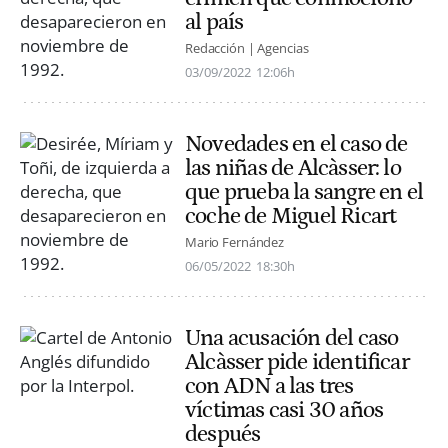
al país
Redacción | Agencias
03/09/2022
12:06h
Novedades en el caso de
las niñas de Alcàsser: lo
que prueba la sangre en el
coche de Miguel Ricart
Mario Fernández
06/05/2022
18:30h
Una acusación del caso
Alcàsser pide identificar
con ADN a las tres
víctimas casi 30 años
después