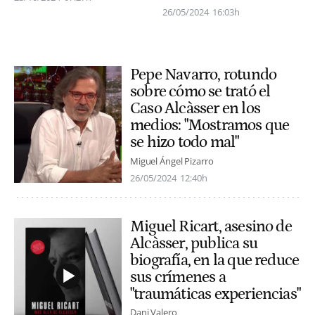
26/05/2024
16:03h
Pepe Navarro, rotundo
sobre cómo se trató el
Caso Alcàsser en los
medios: "Mostramos que
se hizo todo mal"
Miguel Ángel Pizarro
26/05/2024
12:40h
Miguel Ricart, asesino de
Alcàsser, publica su
biografía, en la que reduce
sus crímenes a
"traumáticas experiencias"
Dani Valero