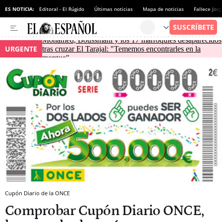
ES NOTICIA:
Editoral - El Rúgido
Últimas noticias
Mapa de noticias
Fallece Jor
Mohamed, Boussmahi y los 17 marroquíes desaparecidos
URGENTE
tras cruzar El Tarajal: "Tememos encontrarles en la
morgue"
Cupón Diario de la ONCE
Comprobar Cupón Diario ONCE,