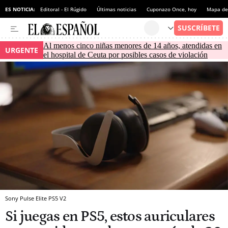
ES NOTICIA:
Editoral - El Rúgido
Últimas noticias
Cuponazo Once, hoy
Mapa de 
Al menos cinco niñas menores de 14 años, atendidas en
URGENTE
el hospital de Ceuta por posibles casos de violación
Sony Pulse Elite PS5 V2
Si juegas en PS5, estos auriculares