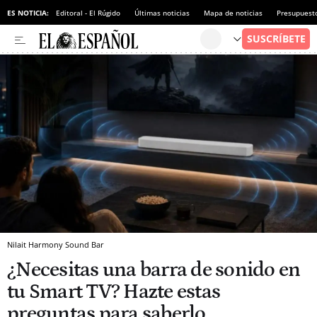
ES NOTICIA:
Editoral - El Rúgido
Últimas noticias
Mapa de noticias
Presupuest
Nilait Harmony Sound Bar
¿Necesitas una barra de sonido en
tu Smart TV? Hazte estas
preguntas para saberlo