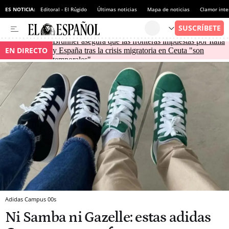
ES NOTICIA:
Editoral - El Rúgido
Últimas noticias
Mapa de noticias
Clamor inte
Brunner asegura que las fronteras impuestas por Italia
EN DIRECTO
y España tras la crisis migratoria en Ceuta "son
temporales"
Adidas Campus 00s
Ni Samba ni Gazelle: estas adidas