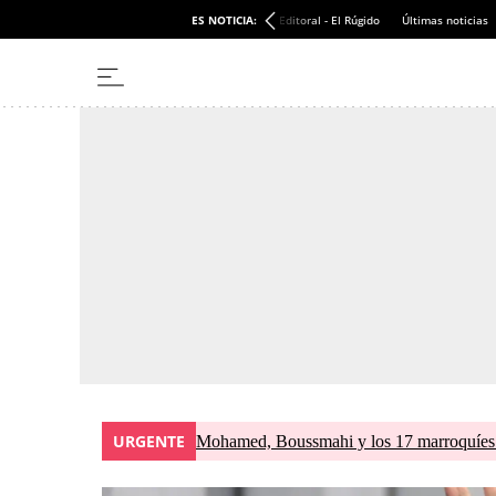
ES NOTICIA:
Editoral - El Rúgido
Últimas noticias
URGENTE
Mohamed, Boussmahi y los 17 marroquíes d