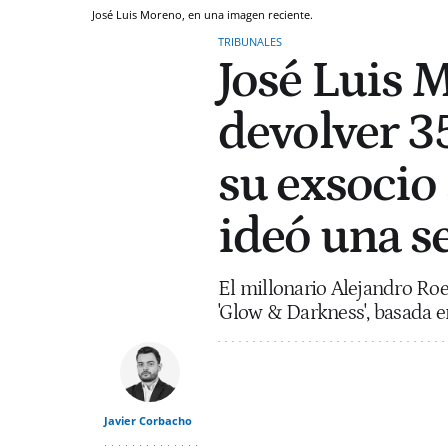
José Luis Moreno, en una imagen reciente.
TRIBUNALES
José Luis 
devolver 3
su exsocio
ideó una se
El millonario Alejandro Ro
'Glow & Darkness', basada en
Javier Corbacho