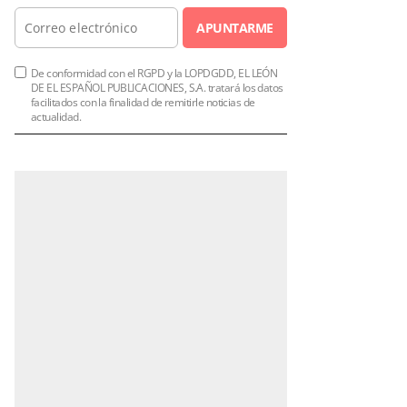
APUNTARME
De conformidad con el RGPD y la LOPDGDD, EL LEÓN
DE EL ESPAÑOL PUBLICACIONES, S.A. tratará los datos
facilitados con la finalidad de remitirle noticias de
actualidad.