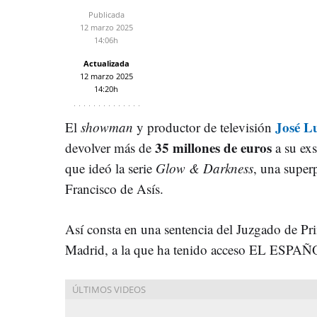
Publicada
12 marzo 2025
14:06h
Actualizada
12 marzo 2025
14:20h
José L
El
showman
y productor de televisión
35 millones de euros
devolver más de
a su ex
que ideó la serie
Glow & Darkness
, una super
Francisco de Asís.
Así consta en una sentencia del Juzgado de Pr
Madrid, a la que ha tenido acceso EL ESPAÑ