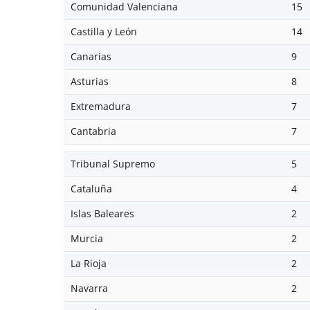
Comunidad Valenciana
15
Castilla y León
14
Canarias
9
Asturias
8
Extremadura
7
Cantabria
7
Tribunal Supremo
5
Cataluña
4
Islas Baleares
2
Murcia
2
La Rioja
2
Navarra
2