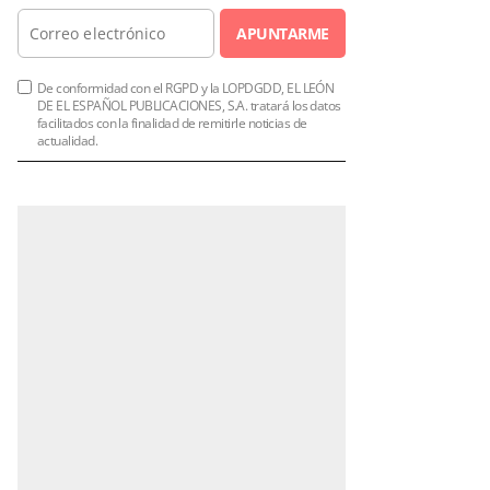
APUNTARME
De conformidad con el RGPD y la LOPDGDD, EL LEÓN
DE EL ESPAÑOL PUBLICACIONES, S.A. tratará los datos
facilitados con la finalidad de remitirle noticias de
actualidad.