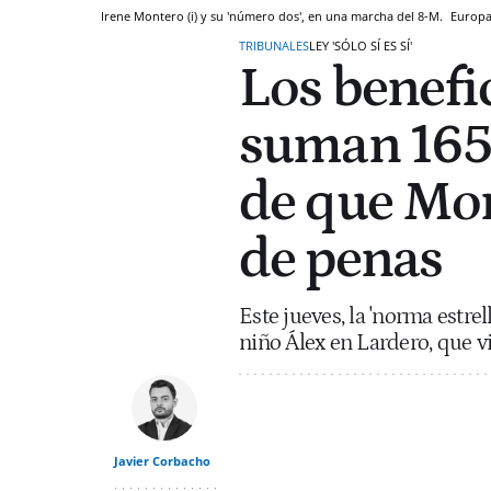
Irene Montero (i) y su 'número dos', en una marcha del 8-M.
Europa
TRIBUNALES
LEY 'SÓLO SÍ ES SÍ'
Los benefici
suman 165
de que Mon
de penas
Este jueves, la 'norma estre
niño Álex en Lardero, que v
Javier Corbacho