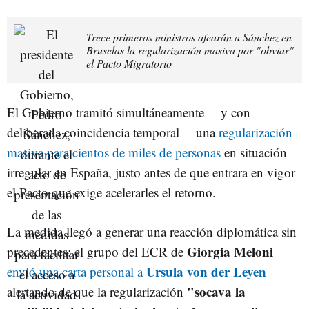
Trece primeros ministros afearán a Sánchez en
Bruselas la regularización masiva por "obviar"
el Pacto Migratorio
El Gobierno tramitó simultáneamente —y con
deliberada coincidencia temporal— una
regularización
masiva para cientos de miles de personas
en situación
irregular en España, justo antes de que entrara en vigor
el Pacto que exige acelerarles el retorno.
La medida llegó a generar una reacción diplomática sin
Giorgia Meloni
precedentes: el grupo del ECR de
Ursula von der Leyen
envió una carta personal a
"socava la
alertando de que la regularización