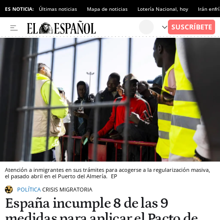
ES NOTICIA:
Últimas noticias
Mapa de noticias
Lotería Nacional, hoy
Irán enfr
Atención a inmigrantes en sus trámites para acogerse a la regularización masiva,
el pasado abril en el Puerto del Almería.
EP
POLÍTICA
CRISIS MIGRATORIA
España incumple 8 de las 9
medidas para aplicar el Pacto de