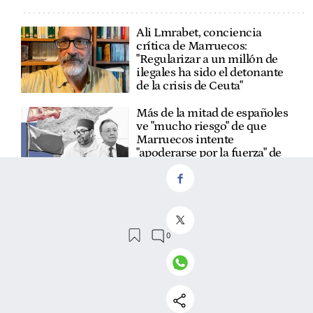
Ali Lmrabet, conciencia
crítica de Marruecos:
"Regularizar a un millón de
ilegales ha sido el detonante
de la crisis de Ceuta"
Más de la mitad de españoles
ve "mucho riesgo" de que
Marruecos intente
"apoderarse por la fuerza" de
Ceuta y Melilla
El clamor nacional
interrumpe la tregua de
agosto: un 88% exige que
Sánchez dé la cara ya en el
Congreso sobre Ceuta
Abascal pide activar el
artículo 102 de la
Constitución para que el