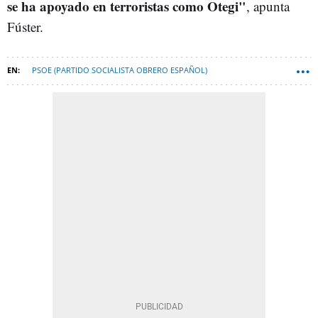
se ha apoyado en terroristas como Otegi"
, apunta
Fúster.
PSOE (PARTIDO SOCIALISTA OBRERO ESPAÑOL)
PARTIDO POPULAR (PP)
PEDRO SÁNCHEZ
GOBIERNO DE ESPAÑA
EH BILDU
PERIODISMO DE INVESTIGACIÓN
VOX
ÓSCAR LÓPEZ
ARNALDO OTEGI
CUCA GAMARRA
MIGUEL TELLADO
BILDU
KOLDO GARCÍA IZAGUIRRE
CASO KOLDO
ESTER MUÑOZ