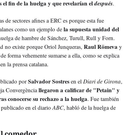
s el fin de la huelga y que revelarían el
después
.
has de sectores afines a ERC es porque esta fue
la supuesta unidad del
atalanes como un ejemplo de
 huelga de hambre de Sánchez, Turull, Rull y Forn.
Raul Römeva
dad no existe porque Oriol Junqueras,
y
de forma vehemente sumarse a ella, como se explica
en la prensa catalana.
Salvador Sostres
ublicado por
en el
Diari de Girona
,
llegaron a calificar de "Petain" y
eja Convergència
as conocerse su rechazo a la huelga
. Fue también
o publicado en el diario
ABC
, habló de la huelga de
al comedor