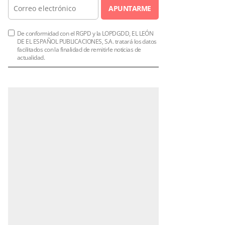
APUNTARME
De conformidad con el RGPD y la LOPDGDD, EL LEÓN
DE EL ESPAÑOL PUBLICACIONES, S.A. tratará los datos
facilitados con la finalidad de remitirle noticias de
actualidad.