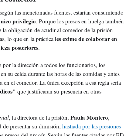
 según las mencionadas fuentes, estarían consumiendo
único privilegio
. Porque los presos en huelga también
 la obligación de acudir al comedor de la prisión
les exime de colaborar en
as, lo que en la práctica
ieza posteriores
.
 por la dirección a todos los funcionarios, los
en su celda durante las horas de las comidas y antes
da en el comedor. La única excepción a esa regla sería
édicos"
que justificaran su presencia en otras
Paula Montero
ital
, la directora de la prisión,
,
ad de presentar su dimisión,
hastiada por las presiones
os presos del
procés
. Según las fuentes citadas por ED