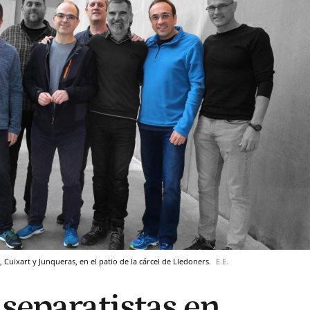
, Cuixart y Junqueras, en el patio de la cárcel de Lledoners.
E.E.
 separatistas en