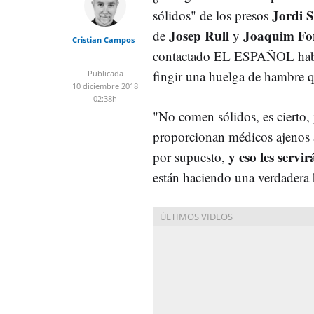
Jordi 
sólidos" de los presos
Josep Rull
Joaquim Fo
de
y
Cristian Campos
contactado EL ESPAÑOL hablan
fingir una huelga de hambre qu
Publicada
10 diciembre 2018
02:38h
"No comen sólidos, es cierto, 
proporcionan médicos ajenos a 
y eso les servi
por supuesto,
están haciendo una verdadera 