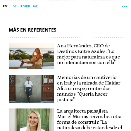
SOSTENIBILIDAD
OBJETIVO 7: ENERGÍA ASEQUIBLE Y NO CONTAMINANTE
OBJETIVO 12: PRODUCCIÓN Y CONSUMO RESPONSABLES
MÁS EN REFERENTES
Ana Hernández, CEO de
Destinos Entre Azules: "Lo
mejor para naturaleza es que
no interactuemos con ella"
Memorias de un cautiverio
en Irak y la mirada de Haidar
Ali a un espejo entre dos
mundos: "Quería hacer
justicia"
La arquitecta paisajista
Mariel Murias reivindica otra
forma de construir: "La
naturaleza debe estar desde el