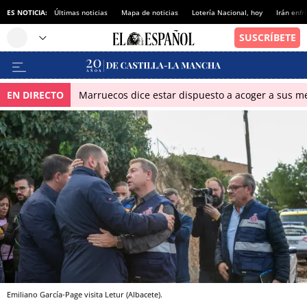
ES NOTICIA:
Últimas noticias
Mapa de noticias
Lotería Nacional, hoy
Irán enfr
EN DIRECTO
Marruecos dice estar dispuesto a acoger a sus me
Emiliano García-Page visita Letur (Albacete).