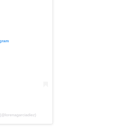
agram
(@lorenagarciadiez)