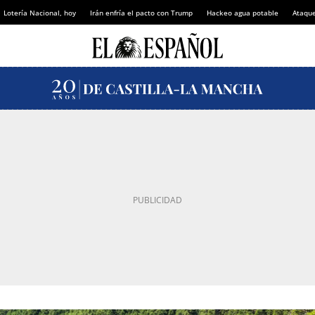
Lotería Nacional, hoy
Irán enfría el pacto con Trump
Hackeo agua potable
Ataque