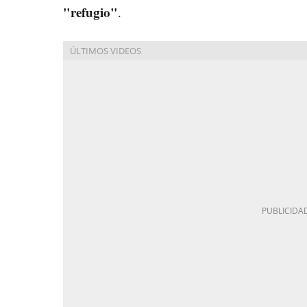
"refugio"
.