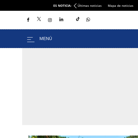
ES NOTICIA:
Últimas noticias
Mapa de noticias