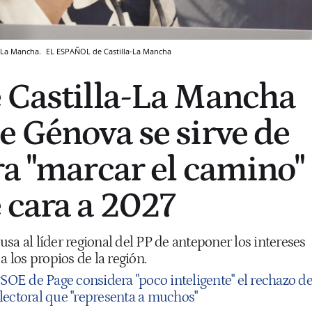
a-La Mancha.
EL ESPAÑOL de Castilla-La Mancha
 Castilla-La Mancha
e Génova se sirve de
ra "marcar el camino"
 cara a 2027
sa al líder regional del PP de anteponer los intereses
a los propios de la región.
PSOE de Page considera "poco inteligente" el rechazo d
lectoral que "representa a muchos"