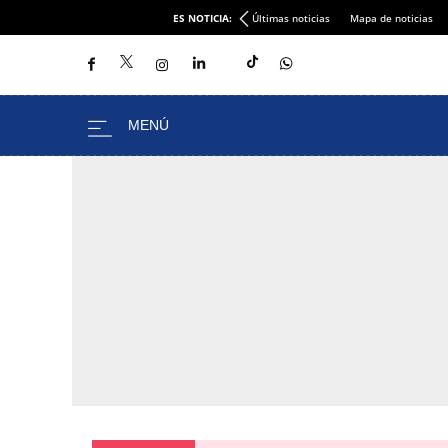
ES NOTICIA:
Últimas noticias
Mapa de noticias