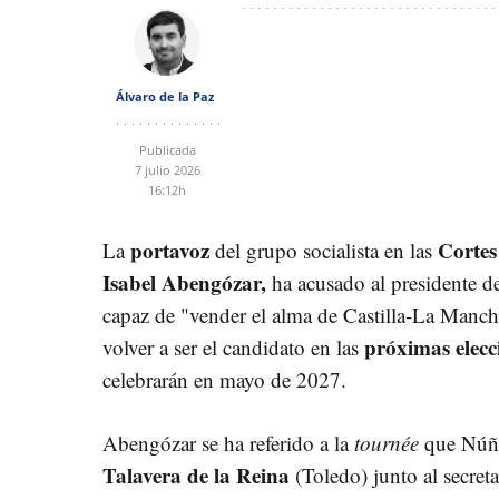
Álvaro de la Paz
Publicada
7 julio 2026
16:12h
portavoz
Cortes
La
del grupo socialista en las
Isabel Abengózar,
ha acusado al presidente d
capaz de "vender el alma de Castilla-La Manch
próximas elec
volver a ser el candidato en las
celebrarán en mayo de 2027.
Abengózar se ha referido a la
tournée
que Núñe
Talavera de la Reina
(Toledo) junto al secret