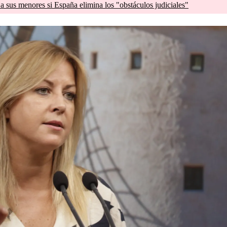
a sus menores si España elimina los "obstáculos judiciales"