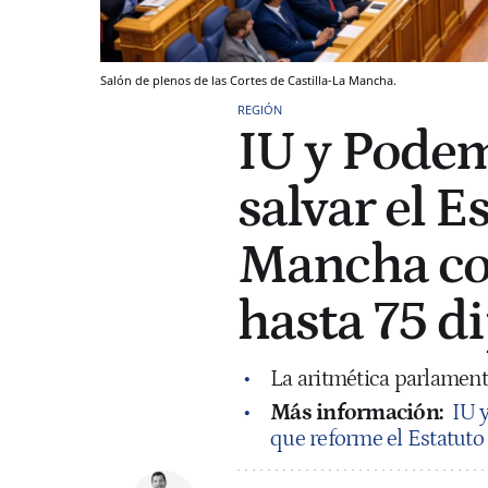
Salón de plenos de las Cortes de Castilla-La Mancha.
REGIÓN
IU y Podem
salvar el E
Mancha co
hasta 75 d
La aritmética parlamenta
Más información:
IU 
que reforme el Estatuto 