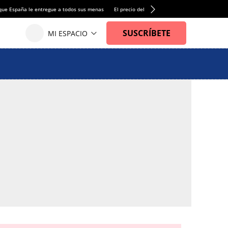
que España le entregue a todos sus menas
El precio del alquiler de vivienda baja por pri