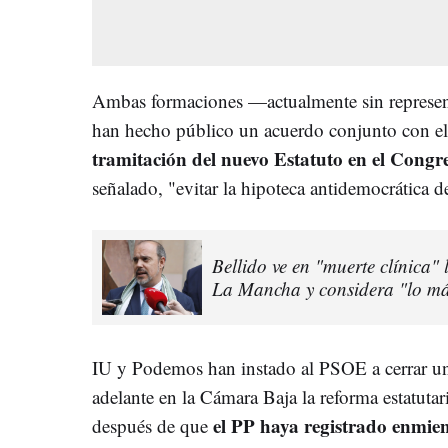
Ambas formaciones —actualmente sin represen
han hecho público un acuerdo conjunto con e
tramitación del nuevo Estatuto en el Congr
señalado, "evitar la hipoteca antidemocrática d
Bellido ve en "muerte clínica" 
La Mancha y considera "lo más
IU y Podemos han instado al PSOE a cerrar un 
adelante en la Cámara Baja la reforma estatutari
el PP haya registrado enmie
después de que