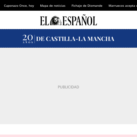
Cuponazo Once, hoy
Mapa de noticias
Fichaje de Diomande
Marruecos acepta 