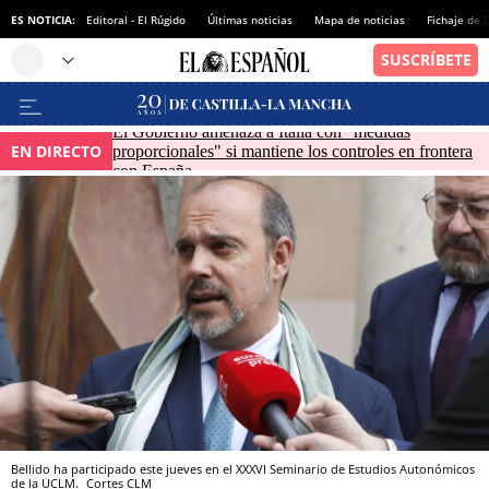
ES NOTICIA:
Editoral - El Rúgido
Últimas noticias
Mapa de noticias
Fichaje de
El Gobierno amenaza a Italia con "medidas
EN DIRECTO
proporcionales" si mantiene los controles en frontera
con España
Bellido ha participado este jueves en el XXXVI Seminario de Estudios Autonómicos
de la UCLM.
Cortes CLM