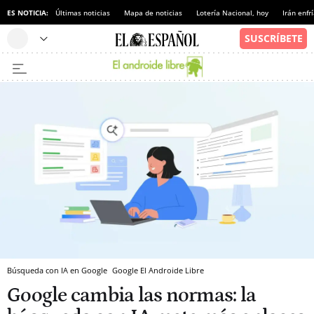
ES NOTICIA:
Últimas noticias
Mapa de noticias
Lotería Nacional, hoy
Irán enfr
Búsqueda con IA en Google
Google
El Androide Libre
Google cambia las normas: la