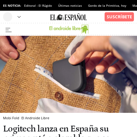
ES NOTICIA:
Editoral - El Rúgido
Últimas noticias
Gordo de la Primitiva, hoy
Ma
Mobi Fold
El Androide Libre
Logitech lanza en España su