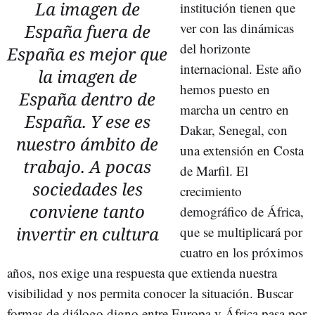
La imagen de
institución tienen que
ver con las dinámicas
España fuera de
del horizonte
España es mejor que
internacional. Este año
la imagen de
hemos puesto en
España dentro de
marcha un centro en
España. Y ese es
Dakar, Senegal, con
nuestro ámbito de
una extensión en Costa
trabajo. A pocas
de Marfil. El
sociedades les
crecimiento
conviene tanto
demográfico de África,
invertir en cultura
que se multiplicará por
cuatro en los próximos
años, nos exige una respuesta que extienda nuestra
visibilidad y nos permita conocer la situación. Buscar
formas de diálogo digno entre Europa y África pasa por