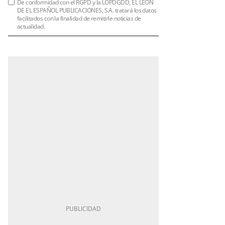
De conformidad con el RGPD y la LOPDGDD, EL LEÓN
DE EL ESPAÑOL PUBLICACIONES, S.A. tratará los datos
facilitados con la finalidad de remitirle noticias de
actualidad.