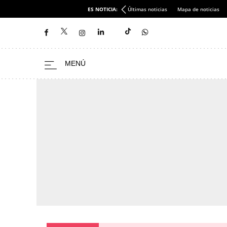
ES NOTICIA:
Últimas noticias
Mapa de noticias