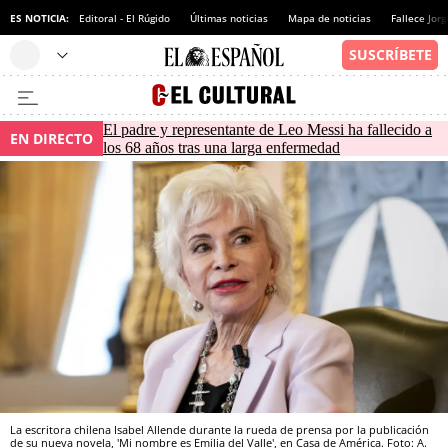
ES NOTICIA:
Editoral - El Rúgido
Últimas noticias
Mapa de noticias
Fallece Jor
El padre y representante de Leo Messi ha fallecido a
EN DIRECTO
los 68 años tras una larga enfermedad
La escritora chilena Isabel Allende durante la rueda de prensa por la publicación
de su nueva novela, 'Mi nombre es Emilia del Valle', en Casa de América. Foto: A.