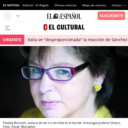
ES NOTICIA:
Editoral - El Rúgido
Últimas noticias
Mapa de noticias
Clamor inte
URGENTE
Italia ve "desproporcionada" la reacción de Sánchez 
Piedad Bonnett, autora de de 'Lo terrible es el borde. Antología poética' (Visor).
Foto: Óscar Monsalve