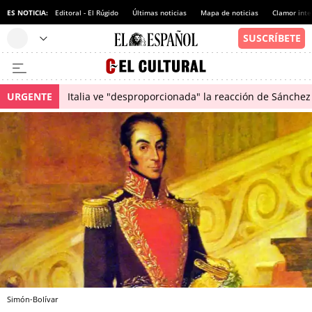
ES NOTICIA:
Editoral - El Rúgido
Últimas noticias
Mapa de noticias
Clamor inte
URGENTE
Italia ve "desproporcionada" la reacción de Sánchez 
Simón-Bolívar