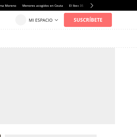
anma Moreno
Menores acogidos en Ceuta
El Ibex 35
Llamadas de alerta Sánchez