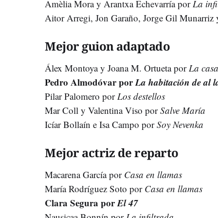
Amèlia Mora y Arantxa Echevarría por
La inf
Aitor Arregi, Jon Garaño, Jorge Gil Munarriz
Mejor guion adaptado
Álex Montoya y Joana M. Ortueta por
La cas
Pedro Almodóvar por
La habitación de al 
Pilar Palomero por
Los destellos
Mar Coll y Valentina Viso por
Salve María
Icíar Bollaín e Isa Campo por
Soy Nevenka
Mejor actriz de reparto
Macarena García por
Casa en llamas
María Rodríguez Soto por
Casa en llamas
Clara Segura por
El 47
Nausicaa Bonnín por
La infiltrada