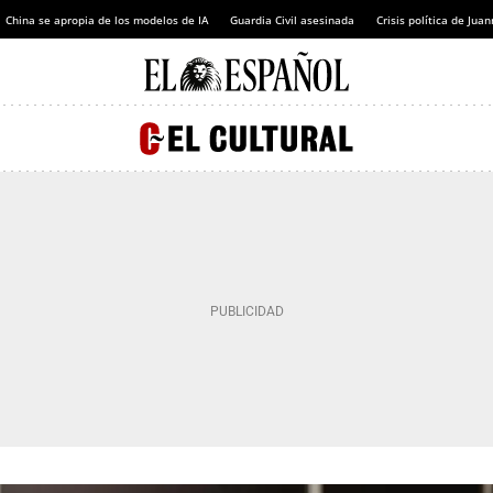
China se apropia de los modelos de IA
Guardia Civil asesinada
Crisis política de Ju