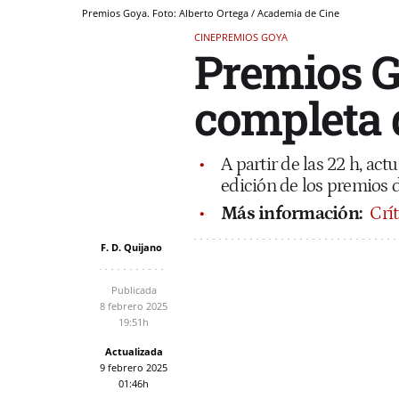
Premios Goya. Foto: Alberto Ortega / Academia de Cine
CINE
PREMIOS GOYA
Premios Go
completa 
A partir de las 22 h, act
edición de los premios d
Más información:
Crí
F. D. Quijano
Publicada
8 febrero 2025
19:51h
Actualizada
9 febrero 2025
01:46h