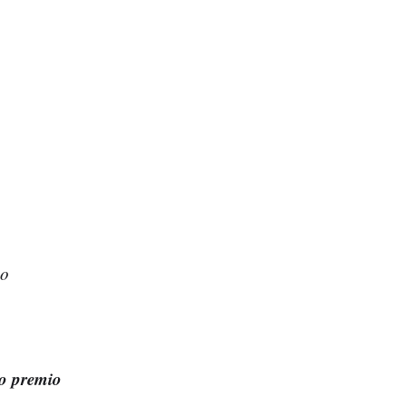
do
o premio