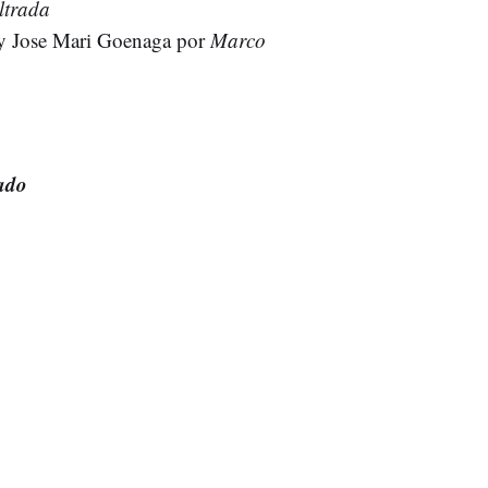
iltrada
 y Jose Mari Goenaga por
Marco
a
lado