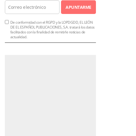
APUNTARME
De conformidad con el RGPD y la LOPDGDD, EL LEÓN
DE EL ESPAÑOL PUBLICACIONES, S.A. tratará los datos
facilitados con la finalidad de remitirle noticias de
actualidad.