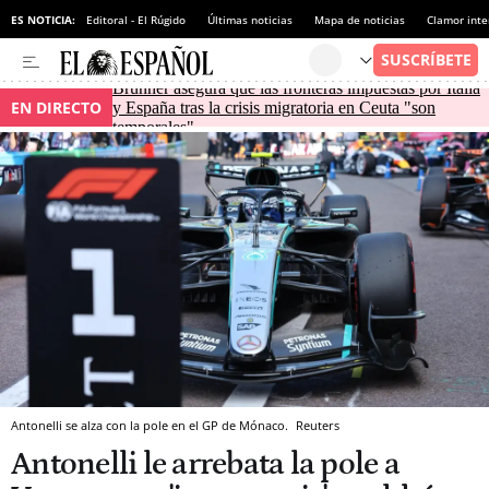
ES NOTICIA:
Editoral - El Rúgido
Últimas noticias
Mapa de noticias
Clamor inte
Brunner asegura que las fronteras impuestas por Italia
EN DIRECTO
y España tras la crisis migratoria en Ceuta "son
temporales"
Antonelli se alza con la pole en el GP de Mónaco.
Reuters
Antonelli le arrebata la pole a